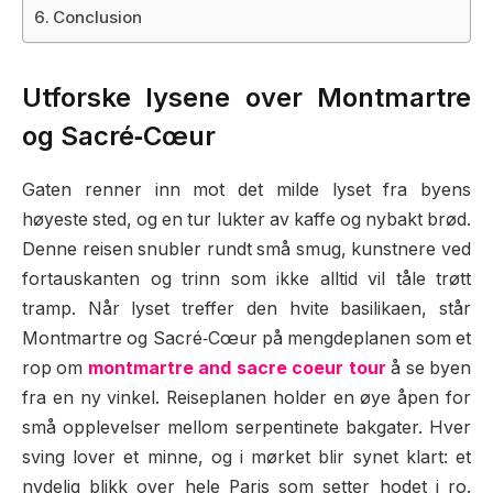
Conclusion
Utforske lysene over Montmartre
og Sacré‑Cœur
Gaten renner inn mot det milde lyset fra byens
høyeste sted, og en tur lukter av kaffe og nybakt brød.
Denne reisen snubler rundt små smug, kunstnere ved
fortauskanten og trinn som ikke alltid vil tåle trøtt
tramp. Når lyset treffer den hvite basilikaen, står
Montmartre og Sacré‑Cœur på mengdeplanen som et
rop om
montmartre and sacre coeur tour
å se byen
fra en ny vinkel. Reiseplanen holder en øye åpen for
små opplevelser mellom serpentinete bakgater. Hver
sving lover et minne, og i mørket blir synet klart: et
nydelig blikk over hele Paris som setter hodet i ro.