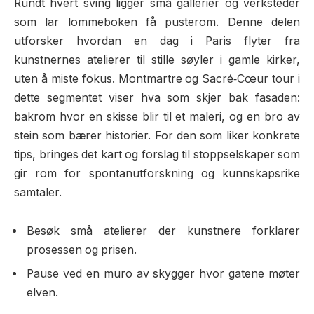
Rundt hvert sving ligger små gallerier og verksteder
som lar lommeboken få pusterom. Denne delen
utforsker hvordan en dag i Paris flyter fra
kunstnernes atelierer til stille søyler i gamle kirker,
uten å miste fokus. Montmartre og Sacré‑Cœur tour i
dette segmentet viser hva som skjer bak fasaden:
bakrom hvor en skisse blir til et maleri, og en bro av
stein som bærer historier. For den som liker konkrete
tips, bringes det kart og forslag til stoppselskaper som
gir rom for spontanutforskning og kunnskapsrike
samtaler.
Besøk små atelierer der kunstnere forklarer
prosessen og prisen.
Pause ved en muro av skygger hvor gatene møter
elven.