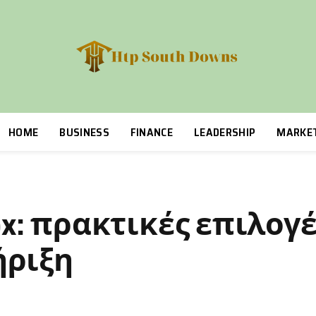
HOME
BUSINESS
FINANCE
LEADERSHIP
MARKE
eox: πρακτικές επιλογέ
ήριξη