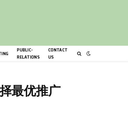
PUBLIC-
CONTACT
TING
RELATIONS
US
选择最优推广