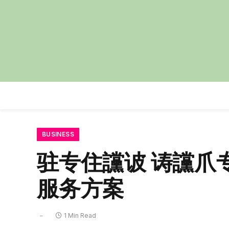
BUSINESS
驻专住讜诐 诪讜爪
服务方案
1 Min Read