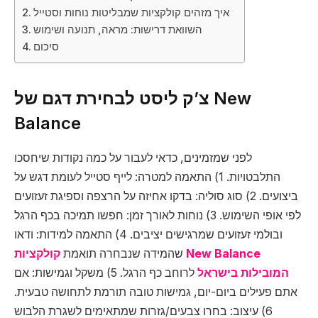
איך מזהים קולקציות שמבליטות נוחות וסטייל
השוואת דרישות: מראה, תנועה ושימוש
סיכום
צ’ק ליסט לבחירת דגם של New
Balance
לפני שמזמינים, כדאי לעבור על כמה נקודות שיחסכו
התלבטויות. 1) התאמה למטרה: לייף סטייל לעומת דגש על
ביצועים. 2) סוג סוליה: בדקו אחיזה על הרצפה וספיגת זעזועים
לפי אופי השימוש. 3) נוחות לאורך זמן: חפשו תמיכה בכף הרגל
ובולמי זעזועים שמרגישים יציבים. 4) התאמה למידות: ודאו
שהמידה שנבחרה תואמת
קולקציות New Balance
המובילות בישראל
לרוחב כף הרגל. 5) משקל וגמישות: אם
אתם פעילים ביום-יום, גמישות טובה תורמת לתחושה טבעית.
6) עיצוב: בחרו צבעים/גזרות שמתאימים לשגרת הלבוש